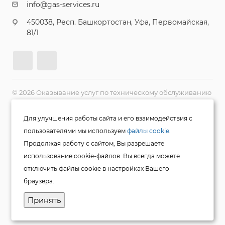
info@gas-services.ru
450038, Респ. Башкортостан, Уфа, Первомайская,
81/1
© 2026 Оказывание услуг по техническому обслуживанию
газового оборудования и сетей, техническому
обслуживанию котельных, диагностике ВДГО, а также
Для улучшения работы сайта и его взаимодействия с
эксплуатации опасных производственных объектов.
пользователями мы используем
файлы cookie
.
Политика конфиденциальности
Продолжая работу с сайтом, Вы разрешаете
Согласие на обработку персональных данных
использование cookie-файлов. Вы всегда можете
отключить файлы cookie в настройках Вашего
браузера.
Принять